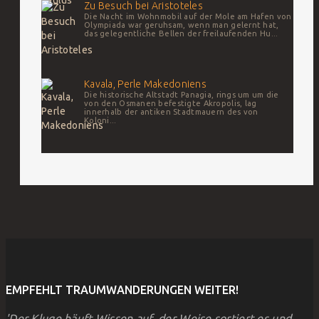
Zu Besuch bei Aristoteles
Die Nacht im Wohnmobil auf der Mole am Hafen von
Olympiada war geruhsam, wenn man gelernt hat,
das gelegentliche Bellen der freilaufenden Hu...
Kavala, Perle Makedoniens
Die historische Altstadt Panagia, rings um um die
von den Osmanen befestigte Akropolis, lag
innerhalb der antiken Stadtmauern des von
Koloni...
EMPFEHLT TRAUMWANDERUNGEN WEITER!
'Der Kluge häuft Wissen auf, der Weise sortiert es und