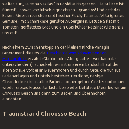
weiter zur „Taverna Vasilas“ in Posidi Mittagessen. Die Kulisse ist
filmreif – sowas von kitschig griechisch – grandios! Und erst das
Essen: Meeresrauschen und frischer Fisch, Taramas, Vlita (grünes
Gemüse), mit Schafskäse gefüllte Auberginen, Letuce Salat mit
Tomaten, geröstetes Brot und ein Glas kühler Retsina: Wie geht’s
uns gut!
Nach einem Zwischenstopp an der kleinen Kirche Panagia
Faneromeni, die uns die
Geschichte vom schwimmenden
Marmorblock
erzählt (Glaube oder Aberglaube – wer kann das
unterscheiden?), schaukeln wir mit unserem Landschiff auf der
alten Straße vorbei an Bauernhöfen und durch Orte, die nur aus
Ferienanlagen und Hotels bestehen. Herrliche, riesige
Oleanderbüsche in allen Farben, sonnengelber Ginster und immer
wieder dieses krasse, türkisfarbene oder tiefblaue Meer bis wir am
Chrousso Beach uns dann zum Baden und Übernachten
einrichten.
Traumstrand Chrousso Beach