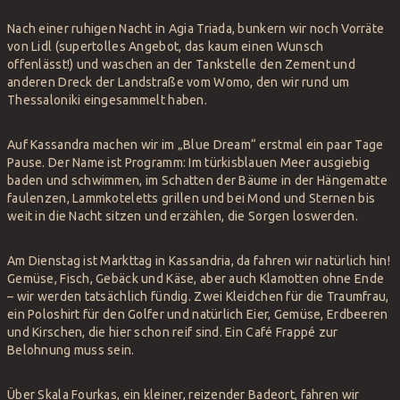
Nach einer ruhigen Nacht in Agia Triada, bunkern wir noch Vorräte
von Lidl (supertolles Angebot, das kaum einen Wunsch
offenlässt!) und waschen an der Tankstelle den Zement und
anderen Dreck der Landstraße vom Womo, den wir rund um
Thessaloniki eingesammelt haben.
Auf Kassandra machen wir im „Blue Dream“ erstmal ein paar Tage
Pause. Der Name ist Programm: Im türkisblauen Meer ausgiebig
baden und schwimmen, im Schatten der Bäume in der Hängematte
faulenzen, Lammkoteletts grillen und bei Mond und Sternen bis
weit in die Nacht sitzen und erzählen, die Sorgen loswerden.
Am Dienstag ist Markttag in Kassandria, da fahren wir natürlich hin!
Gemüse, Fisch, Gebäck und Käse, aber auch Klamotten ohne Ende
– wir werden tatsächlich fündig. Zwei Kleidchen für die Traumfrau,
ein Poloshirt für den Golfer und natürlich Eier, Gemüse, Erdbeeren
und Kirschen, die hier schon reif sind. Ein Café Frappé zur
Belohnung muss sein.
Über Skala Fourkas, ein kleiner, reizender Badeort, fahren wir