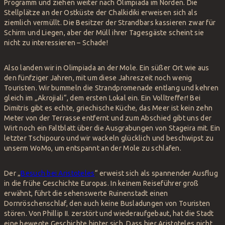
Programm und ziehen weiter nach Olimpiada im Norden. Die
Stellplätze an der Ostküste der Chalkidiki erweisen sich als
ziemlich vermüllt. Die Besitzer der Strandbars kassieren zwar für
Schirm und Liegen, aber der Müll ihrer Tagesgäste scheint sie
nicht zu interessieren – Schade!
Also landen wir in Olimpiada an der Mole. Ein süßer Ort wie aus
den fünfziger Jahren, mit um diese Jahreszeit noch wenig
Touristen. Wir bummeln die Strandpromenade entlang und kehren
gleich im „Akrojiali“, dem ersten Lokal ein. Ein Volltreffer! Bei
Dimitris gibt es echte, griechische Küche, das Meer ist kein zehn
Meter von der Terrasse entfernt und zum Abschied gibt uns der
Wirt noch ein Faltblatt über die Ausgrabungen von Stageira mit. Ein
letzter Tschipouro und wir wackeln glücklich und beschwipst zu
unserm WoMo, um entspannt an der Mole zu schlafen.
Der „
Besuch bei Aristoteles
“ erweist sich als spannender Ausflug
in die frühe Geschichte Europas. In keinem Reiseführer groß
erwähnt, führt die sehenswerte Ruinenstadt einen
Dornröschenschlaf, den auch keine Busladungen von Touristen
stören. Von Phillip II. zerstört und wiederaufgebaut, hat die Stadt
eine bewegte Geschichte hinter sich. Dass hier Aristoteles nicht