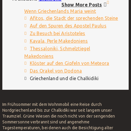
Show More Posts
Wenn Griechenlands Maria weint
Afitos, die Stadt der sprechenden Steine
Auf den Spuren des Apostel Paulus
Zu Besuch bei Aristoteles
Kavala, Perle Makedoniens
Thessaloniki, Schmelztiegel
Makedoniens
Klöster auf den Gipfeln von Meteora
Das Orakel von Dodona
Griechenland und die Chalkidiki
Im Frühsommer mit dem Wohnmobil eine Reise durch
Nordgriechenland bis zur Chalkidiki war seit langem unser
Traumziel. Grüne Wiesen die noch nicht von der sengenden
Sommersonne verbrannt sind und angenehme
Tagestemperaturen, bei denen auch die Besichtigung alter