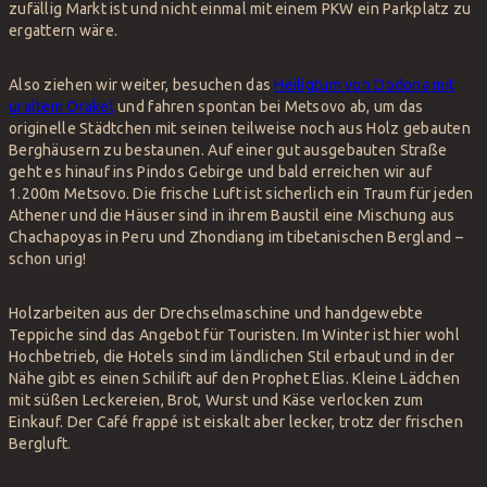
zufällig Markt ist und nicht einmal mit einem PKW ein Parkplatz zu
ergattern wäre.
Also ziehen wir weiter, besuchen das
Heiligtum von Dodona mit
uralte
m
Orakel
und fahren spontan bei Metsovo ab, um das
originelle Städtchen mit seinen teilweise noch aus Holz gebauten
Berghäusern zu bestaunen. Auf einer gut ausgebauten Straße
geht es hinauf ins Pindos Gebirge und bald erreichen wir auf
1.200m Metsovo. Die frische Luft ist sicherlich ein Traum für jeden
Athener und die Häuser sind in ihrem Baustil eine Mischung aus
Chachapoyas in Peru und Zhondiang im tibetanischen Bergland –
schon urig!
Holzarbeiten aus der Drechselmaschine und handgewebte
Teppiche sind das Angebot für Touristen. Im Winter ist hier wohl
Hochbetrieb, die Hotels sind im ländlichen Stil erbaut und in der
Nähe gibt es einen Schilift auf den Prophet Elias. Kleine Lädchen
mit süßen Leckereien, Brot, Wurst und Käse verlocken zum
Einkauf. Der Café frappé ist eiskalt aber lecker, trotz der frischen
Bergluft.