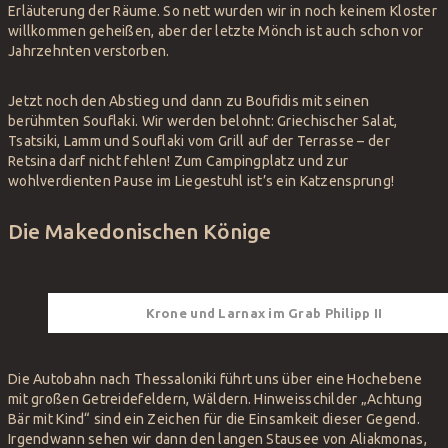
Erläuterung der Räume. So nett wurden wir in noch keinem Kloster
willkommen geheißen, aber der letzte Mönch ist auch schon vor
Jahrzehnten verstorben.
Jetzt noch den Abstieg und dann zu Boufidis mit seinen
berühmten Souflaki. Wir werden belohnt: Griechischer Salat,
Tsatsiki, Lamm und Souflaki vom Grill auf der Terrasse – der
Retsina darf nicht fehlen! Zum Campingplatz und zur
wohlverdienten Pause im Liegestuhl ist’s ein Katzensprung!
Die Makedonischen Könige
Krone und Larnax im Grab Philipp II
Die Autobahn nach Thessaloniki führt uns über eine Hochebene
mit großen Getreidefeldern, Wäldern. Hinweisschilder „Achtung
Bär mit Kind“ sind ein Zeichen für die Einsamkeit dieser Gegend.
Irgendwann sehen wir dann den langen Stausee von Aliakmonas,