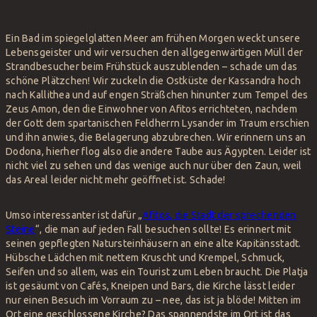
Ein Bad im spiegelglatten Meer am frühen Morgen weckt unsere
Lebensgeister und wir versuchen den allgegenwärtigen Müll der
Strandbesucher beim Frühstück auszublenden – schade um das
schöne Plätzchen! Wir zuckeln die Ostküste der Kassandra hoch
nach Kallithea und auf engen Sträßchen hinunter zum Tempel des
Zeus Amon, den die Einwohner von Afitos errichteten, nachdem
der Gott dem spartanischen Feldherrn Lysander im Traum erschien
und ihn anwies, die Belagerung abzubrechen. Wir erinnern uns an
Dodona, hierher flog also die andere Taube aus Ägypten. Leider ist
nicht viel zu sehen und das wenige auch nur über den Zaun, weil
das Areal leider nicht mehr geöffnet ist. Schade!
Umso interessanter ist dafür „
Afitos, die Stadt der sprechenden
Steine
“, die man auf jeden Fall besuchen sollte! Es erinnert mit
seinen gepflegten Natursteinhäusern an eine alte Kapitänsstadt.
Hübsche Lädchen mit nettem Kruscht und Krempel, Schmuck,
Seifen und so allem, was ein Tourist zum Leben braucht. Die Platja
ist gesäumt von Cafés, Kneipen und Bars, die Kirche lässt leider
nur einen Besuch im Vorraum zu – nee, das ist ja blöde! Mitten im
Ort eine geschlossene Kirche? Das spannendste im Ort ist das