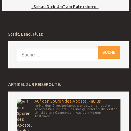
„Schau Dich Um“ am Patersberg
Stadt, Land, Fluss:
Suche
nach:
ARTIKEL ZUR REISEROUTE:
Auf den Spuren des Apostel Paulus
Im Norden Griechenlands wandelten einst die
Apostel Paulus und Silas und gründeten die ersten
christlichen Gemeinden. Aus dem Neuen
Testamen...