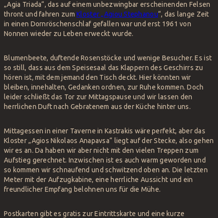
„Agia Triada“, das auf einem unbezwingbar erscheinenden Felsen
thront und fahren zum
Kloster „Agiou Stephanou
“, das lange Zeit
in einen Dornröschenschlaf gefallen war und erst 1961 von
Nonnen wieder zu Leben erweckt wurde.
Blumenbeete, duftende Rosenstöcke und wenige Besucher. Es ist
so still, dass aus dem Speisesaal das Klappern des Geschirrs zu
hören ist, mit dem jemand den Tisch deckt. Hier könnten wir
bleiben, innehalten, Gedanken ordnen, zur Ruhe kommen. Doch
leider schließt das Tor zur Mittagspause und wir lassen den
herrlichen Duft nach Gebratenem aus der Küche hinter uns.
Mittagessen in einer Taverne in Kastrakis wäre perfekt, aber das
Kloster „Agios Nikolaos Anapavsa“ liegt auf der Stecke, also gehen
wir es an. Da haben wir aber nicht mit den vielen Treppen zum
Aufstieg gerechnet. Inzwischen ist es auch warm geworden und
so kommen wir schnaufend und schwitzend oben an. Die letzten
Meter mit der Aufzugkabine, eine herrliche Aussicht und ein
freundlicher Empfang belohnen uns für die Mühe.
Postkarten gibt es gratis zur Eintrittskarte und eine kurze