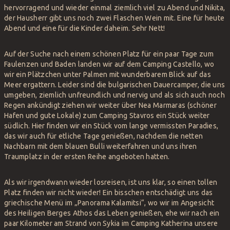
hervorragend und wieder einmal ziemlich viel zu Abend und Nikita,
der Hausherr gibt uns noch zwei Flaschen Wein mit. Eine für heute
Abend und eine für die Kinder daheim. Sehr Nett!
Auf der Suche nach einem schönen Platz für ein paar Tage zum
Faulenzen und Baden landen wir auf dem Camping Castello, wo
wir ein Plätzchen unter Palmen mit wunderbarem Blick auf das
Meer ergattern. Leider sind die bulgarischen Dauercamper, die uns
umgeben, ziemlich unfreundlich und nervig und als sich auch noch
Regen ankündigt ziehen wir weiter über Nea Marmaras (schöner
Hafen und gute Lokale) zum Camping Stavros ein Stück weiter
südlich. Hier finden wir ein Stück vom lange vermissten Paradies,
das wir auch für etliche Tage genießen, nachdem die netten
Nachbarn mit dem blauen Bulli weiterfahren und uns ihren
Traumplatz in der ersten Reihe angeboten hatten.
Als wir irgendwann wieder losreisen, ist uns klar, so einen tollen
Platz finden wir nicht wieder! Ein bisschen entschädigt uns das
griechische Menü im „Panorama Kalamitsi“, wo wir im Angesicht
des Heiligen Berges Athos das Leben genießen, ehe wir nach ein
paar Kilometer am Strand von Sykia im Camping Katherina unsere