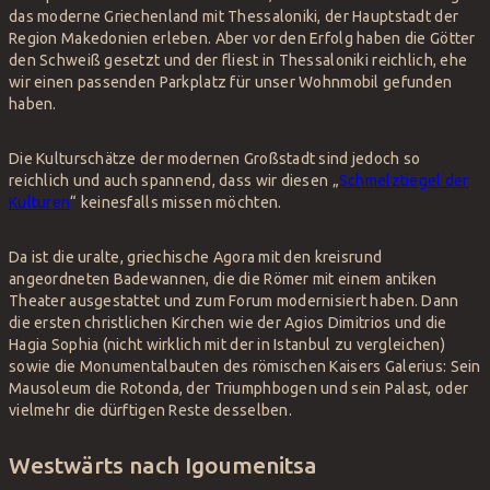
das moderne Griechenland mit Thessaloniki, der Hauptstadt der
Region Makedonien erleben. Aber vor den Erfolg haben die Götter
den Schweiß gesetzt und der fliest in Thessaloniki reichlich, ehe
wir einen passenden Parkplatz für unser Wohnmobil gefunden
haben.
Die Kulturschätze der modernen Großstadt sind jedoch so
reichlich und auch spannend, dass wir diesen „
Schmelztiegel der
Kulturen
“ keinesfalls missen möchten.
Da ist die uralte, griechische Agora mit den kreisrund
angeordneten Badewannen, die die Römer mit einem antiken
Theater ausgestattet und zum Forum modernisiert haben. Dann
die ersten christlichen Kirchen wie der Agios Dimitrios und die
Hagia Sophia (nicht wirklich mit der in Istanbul zu vergleichen)
sowie die Monumentalbauten des römischen Kaisers Galerius: Sein
Mausoleum die Rotonda, der Triumphbogen und sein Palast, oder
vielmehr die dürftigen Reste desselben.
Westwärts nach Igoumenitsa