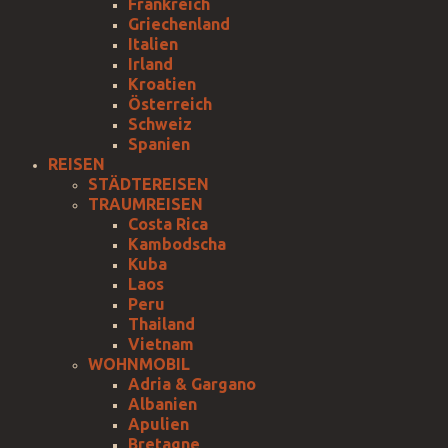
Frankreich
Griechenland
Italien
Irland
Kroatien
Österreich
Schweiz
Spanien
REISEN
STÄDTEREISEN
TRAUMREISEN
Costa Rica
Kambodscha
Kuba
Laos
Peru
Thailand
Vietnam
WOHNMOBIL
Adria & Gargano
Albanien
Apulien
Bretagne