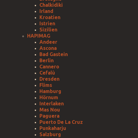
Chalkidiki
Irland
Kroatien
Istrien
Sizilien
HAPIMAG
Andeer
Ascona
Bad Gastein
Berlin
Cannero
Cefalù
Dresden
Flims
Hamburg
Hörnum
Interlaken
Mas Nou
Paguera
Puerto De La Cruz
Punkaharju
Salzburg