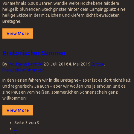
Vor mehr als 5.000 Jahren war die weite Hochebene mit dem
hellgelb blühenden Stechginster hinter dem Campingplatz eine
heilige Stätte in der mit Eichen und Kiefern dicht bewaldeten
Bretagne.
View More
Bretonischer Sommer
By
Wolfgang Brendel
20. Juli 2016
4. Mai 2019
Europa
,
Frankreich
Wohnmobil
In den Ferien fahren wir in die Bretagne – aber ist es dort nicht kalt
und regnerisch? Ja auch – aber wir wollen uns ja erholen und da
sind Pausen vom heißen, sommerlichen Sonnenschein ganz
willkommen!
View More
Seite 3 von 3
«