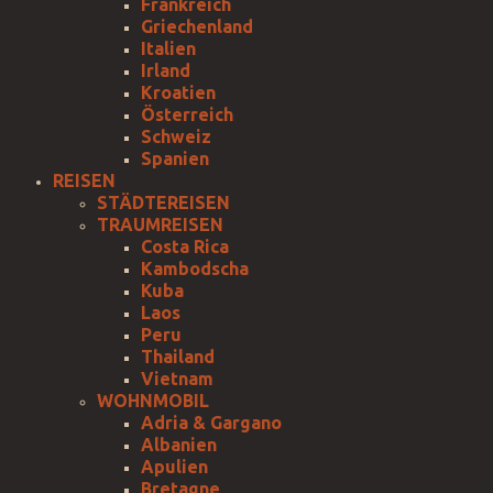
Frankreich
Griechenland
Italien
Irland
Kroatien
Österreich
Schweiz
Spanien
REISEN
STÄDTEREISEN
TRAUMREISEN
Costa Rica
Kambodscha
Kuba
Laos
Peru
Thailand
Vietnam
WOHNMOBIL
Adria & Gargano
Albanien
Apulien
Bretagne