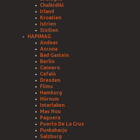
Chalkidiki
Irland
Kroatien
Istrien
Sizilien
HAPIMAG
Andeer
Ascona
Bad Gastein
Berlin
Cannero
Cefalù
Dresden
Flims
Hamburg
Hörnum
Interlaken
Mas Nou
Paguera
Puerto De La Cruz
Punkaharju
Salzburg